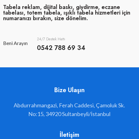
Tabela reklam, dijital baskı, giydirme, eczane
tabelası, totem tabela, ışıklı tabela hizmetleri için
numaranızı bırakın, size dönelim.
24/7 Destek Hattı
Beni Arayın
0542 788 69 34
Bize Ulaşın
Abdurrahmangazi, Ferah Caddesi, Çamoluk Sk.
No:15, 34920 Sultanbeyli/İstanbul
İletişim