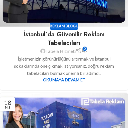
REKLAM BLOĞU
İstanbul’da Güvenilir Reklam
Tabelacıları
0
Tabela Hizmeti
İşletmenizin görünürlüğünü artırmak ve İstanbul
sokaklarında öne çıkmak istiyorsanız, doğru reklam
tabelacıları bulmak önemli bir adımd...
OKUMAYA DEVAM ET
18
NIS