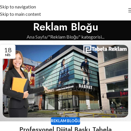
Skip to navigation
Skip to main content
Reklam Bloğu
Ana Sayfa
"Reklam Bloğu" kategorisi...
18
NIS
REKLAM BLOĞU
Profesyonel Dijital Baskı Tabela